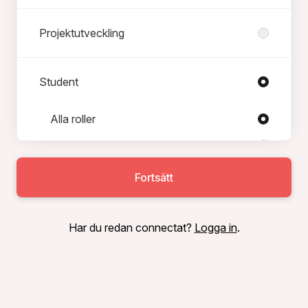
Projektutveckling
Student
Roller i Student
Alla roller
LIA-praktik
Trainee, universitet och högskola
Fortsätt
Har du redan connectat?
Logga in
.