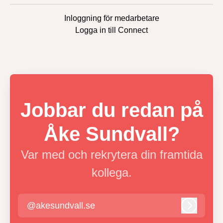
Inloggning för medarbetare
Logga in till Connect
Jobbar du redan på
Åke Sundvall?
Var med och rekrytera din framtida
kollega.
@akesundvall.se
Logga in